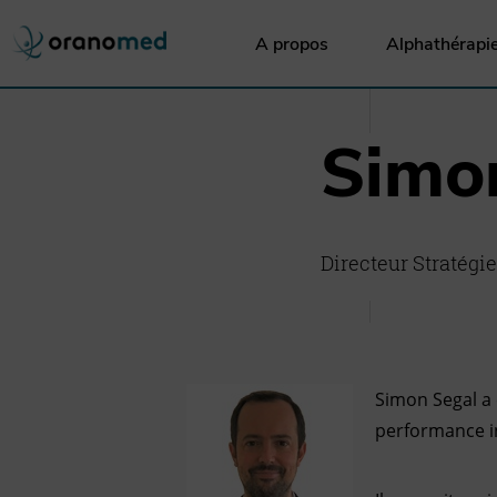
Go to header menu
Go to content
Go to footer
A propos
Alphathérapi
Simo
Directeur Stratégi
Simon Segal a 
performance in