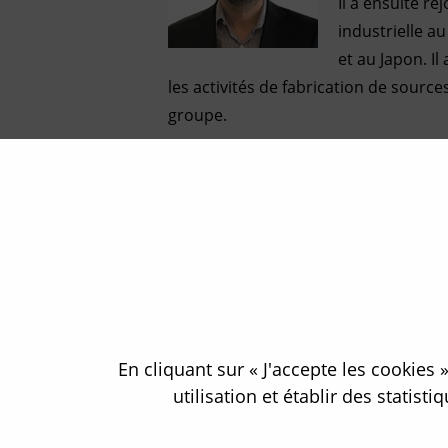
Il a ensuite re
industrielle a
et au Japon. Il
les activités de fabrication de source
groupe.
Simon Segal est diplômé de l’Ecole C
En cliquant sur « J'accepte les cookies 
utilisation et établir des statis